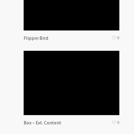
Flippin Bird
0
Box – Ext. Content
0