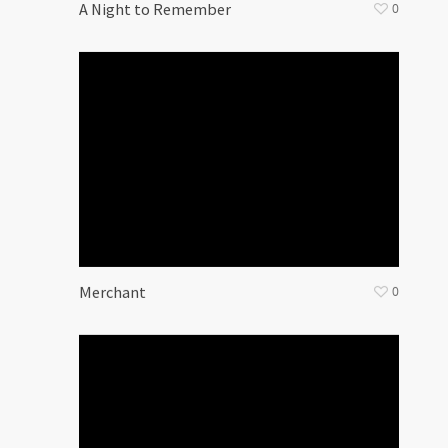
A Night to Remember
0
Merchant
0