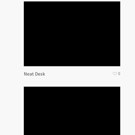
Neat Desk
0